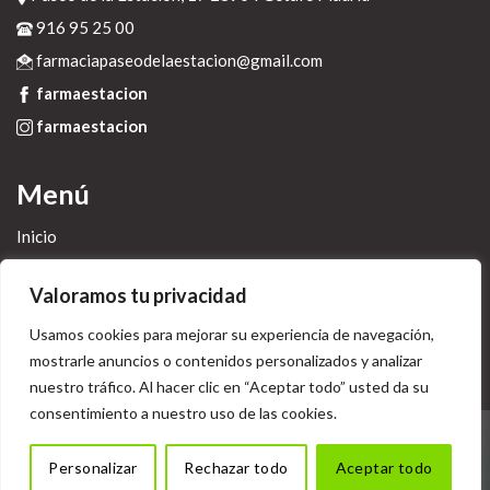
916 95 25 00
farmaciapaseodelaestacion@gmail.com
farmaestacion
farmaestacion
Menú
Inicio
La farmacia
Valoramos tu privacidad
Servicios
Blog
Usamos cookies para mejorar su experiencia de navegación,
mostrarle anuncios o contenidos personalizados y analizar
Contacto
nuestro tráfico. Al hacer clic en “Aceptar todo” usted da su
consentimiento a nuestro uso de las cookies.
POLÍTICA LEGAL
POLÍTICA DE COOKIES
POLÍTICA DE PRIVACIDAD
Personalizar
Rechazar todo
Aceptar todo
Copyright 2026 © Desarrollado por
Sisfarma