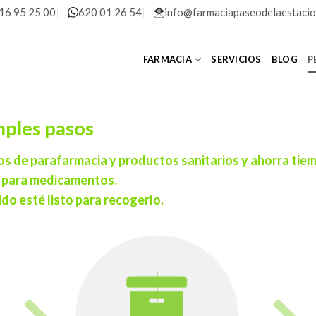
16 95 25 00
620 01 26 54
info@farmaciapaseodelaestacio
FARMACIA
SERVICIOS
BLOG
P
mples pasos
os de parafarmacia y productos sanitarios y ahorra tie
a para medicamentos.
do esté listo para recogerlo.