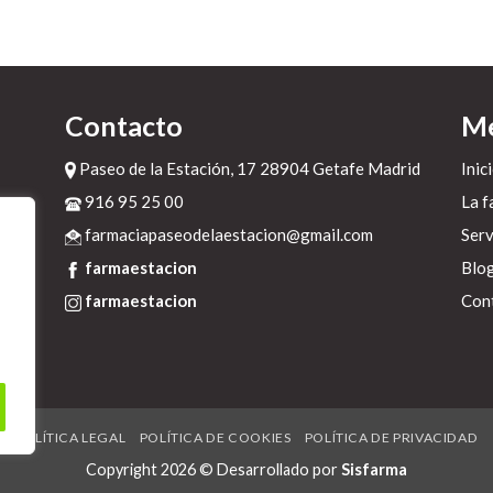
Contacto
M
Paseo de la Estación, 17 28904 Getafe Madrid
Inic
916 95 25 00
La f
farmaciapaseodelaestacion@gmail.com
Serv
farmaestacion
Blo
farmaestacion
Con
POLÍTICA LEGAL
POLÍTICA DE COOKIES
POLÍTICA DE PRIVACIDAD
Copyright 2026 © Desarrollado por
Sisfarma