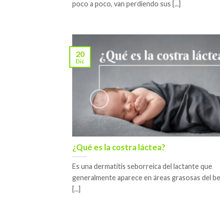
poco a poco, van perdiendo sus [...]
20
Dic
¿Qué es la costra láctea?
Es una dermatitis seborreica del lactante que
generalmente aparece en áreas grasosas del b
[...]