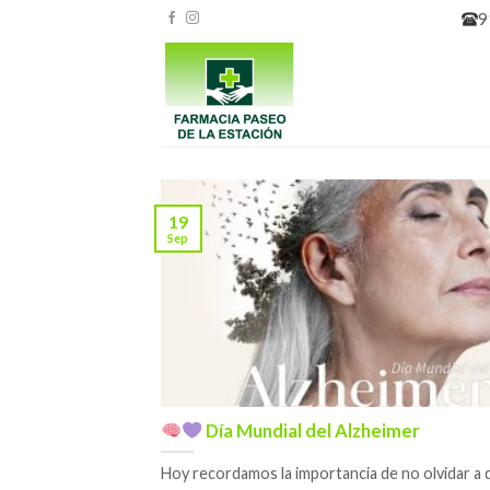
Skip
9
to
content
19
Sep
Día Mundial del Alzheimer
Hoy recordamos la importancia de no olvidar a 