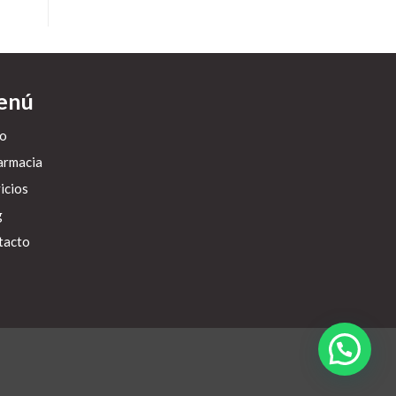
enú
io
armacia
icios
g
tacto