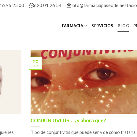
16 95 25 00
620 01 26 54
info@farmaciapaseodelaestacio
FARMACIA
SERVICIOS
BLOG
P
20
Dic
CONJUNTIVITIS… ¿y ahora qué?
quienes,
Tipo de conjuntivitis que puede ser y de cómo tratarla. [.